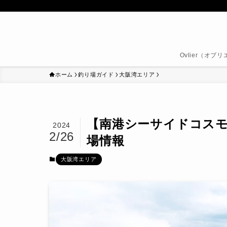
Ovlier（オ
ホーム
釣り場ガイド
大阪湾エリア
【南港シーサイドコスモ
2024
2/26
場情報
大阪湾エリア