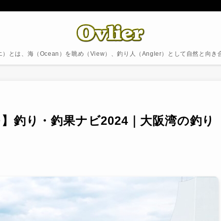
ブリエ）とは、海（Ocean）を眺め（View）、釣り人（Angler）として自然と向
】釣り・釣果ナビ2024｜大阪湾の釣り