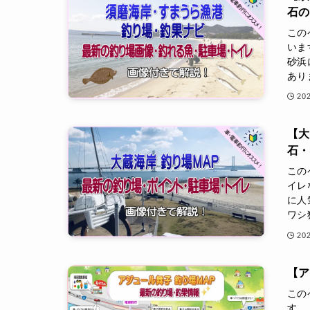
石
この
いま
砂浜
あり
20
【大
石
この
イレ
に人
ワシ
20
【ア
この
す。