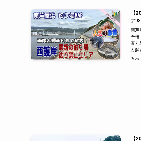
【2
ア
南芦
全柵
寄り
と解
20
【2