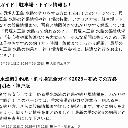
全ガイド｜駐車場・トイレ情報も！
て貝塚人工島 水路で釣りをする方にも安心！このページでは、貝
工島 水路の釣果情報や釣り場の特徴、アクセス方法、駐車場・ト
などの設備情報まで、写真と地図付きでわかりやすく解説していま
 「貝塚人工島 水路って釣れるの？」「貝塚人工島 水路の混雑状況
」「初心者や家族連れでも大丈夫？」そんな疑問に答えるため、現
様子やおすすめの釣り方・時期・魚種までしっかり網羅。 最新の
人工島 水路の釣果と、釣り場情報を参考に、快適な釣行をお楽し
ださい！
25年6月1日
2026年5月25日
大阪湾エリア
水漁港】釣果・釣り場完全ガイド2025～初めての方必
|明石・神戸版
者でも安心して楽しめる垂水漁港の釣果や釣り場情報を、わかりや
ご紹介！ このページでは、垂水漁港の魅力や注意点、釣れる魚、
な釣り方、さらに設備情報まで詳しく解説します。すぐに釣りを楽
るよう、知りたい情報をまとめました！最新の垂水漁港の釣果と釣
情報を参考にして下さいね。
24年12月31日
2025年3月12日
神戸・明石エリア