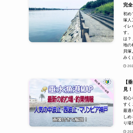
完
初め
塚人
イレ
す。
は？
地の
貝塚
みく
20
【垂
見！
初心
すく
最適
しめ
り場
20