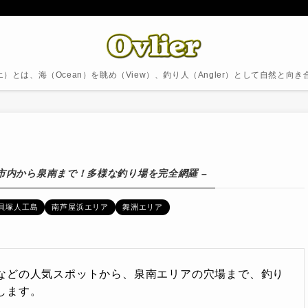
ブリエ）とは、海（Ocean）を眺め（View）、釣り人（Angler）として自然と向
 市内から泉南まで！多様な釣り場を完全網羅 –
貝塚人工島
南芦屋浜エリア
舞洲エリア
などの人気スポットから、泉南エリアの穴場まで、釣り
します。