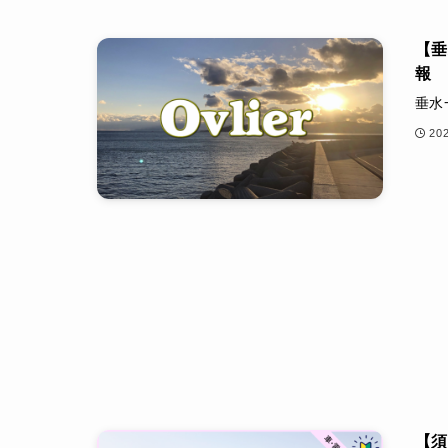
【垂
報
垂水
20
【須