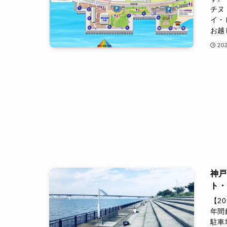
チヌ
イ・
お越
20
神戸
ト
【2
年間
駐車