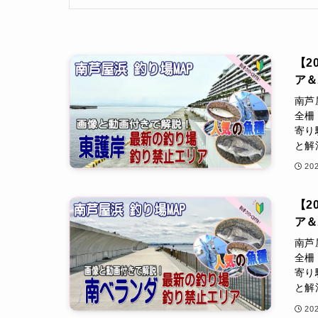
【2
ア
南芦
全柵
寄り
と解
20
【2
ア
南芦
全柵
寄り
と解
20