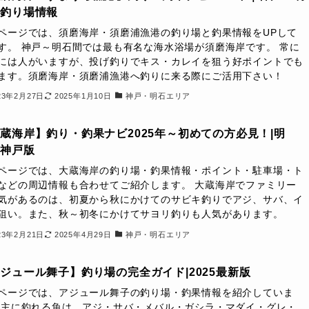
の釣り場情報
ページでは、須磨海岸・須磨浦漁港の釣り場と釣果情報をUPして
す。 神戸～明石間では最も有名な海水浴場が須磨海岸です。 常に
には人がいますが、投げ釣りでキス・カレイを狙う好ポイントでも
ます。須磨海岸・須磨浦漁港へ釣りに来る際にご活用下さい！
23年2月27日
2025年1月10日
神戸・明石エリア
蔵海岸】釣り・釣果ナビ2025年～初めての方必見！|明
・神戸版
ページでは、大蔵海岸の釣り場・釣果情報・ポイント・駐車場・ト
などの周辺情報も合わせてご紹介します。 大蔵海岸でファミリー
気があるのは、初夏から秋にかけてのサビキ釣りでアジ、サバ、イ
狙い。また、秋～初冬にかけてサヨリ釣りも人気があります。
23年2月21日
2025年4月29日
神戸・明石エリア
ジュール舞子】釣り場の完全ガイド|2025最新版
ページでは、アジュール舞子の釣り場・釣果情報を紹介していま
 主に釣れる魚は、アジ・サバ・メバル・ガシラ・マダイ・グレ・